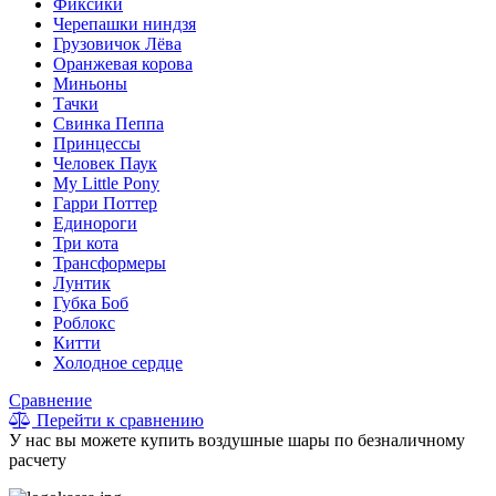
Фиксики
Черепашки ниндзя
Грузовичок Лёва
Оранжевая корова
Миньоны
Тачки
Свинка Пеппа
Принцессы
Человек Паук
My Little Pony
Гарри Поттер
Единороги
Три кота
Трансформеры
Лунтик
Губка Боб
Роблокс
Китти
Холодное сердце
Сравнение
Перейти к сравнению
У нас вы можете купить воздушные шары по безналичному
расчету