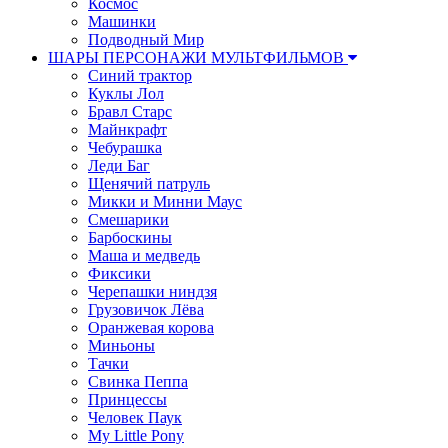
Космос
Машинки
Подводный Мир
ШАРЫ ПЕРСОНАЖИ МУЛЬТФИЛЬМОВ
Синий трактор
Куклы Лол
Бравл Старс
Майнкрафт
Чебурашка
Леди Баг
Щенячий патруль
Микки и Минни Маус
Смешарики
Барбоскины
Маша и медведь
Фиксики
Черепашки ниндзя
Грузовичок Лёва
Оранжевая корова
Миньоны
Тачки
Свинка Пеппа
Принцессы
Человек Паук
My Little Pony