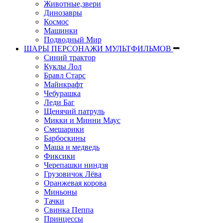
Животные,звери
Динозавры
Космос
Машинки
Подводный Мир
ШАРЫ ПЕРСОНАЖИ МУЛЬТФИЛЬМОВ
Синий трактор
Куклы Лол
Бравл Старс
Майнкрафт
Чебурашка
Леди Баг
Щенячий патруль
Микки и Минни Маус
Смешарики
Барбоскины
Маша и медведь
Фиксики
Черепашки ниндзя
Грузовичок Лёва
Оранжевая корова
Миньоны
Тачки
Свинка Пеппа
Принцессы