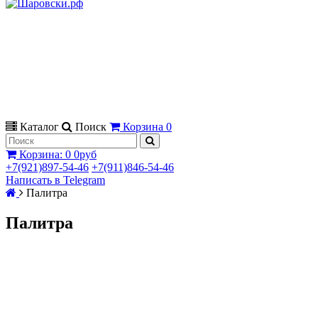
Каталог
Поиск
Корзина
0
Корзина
:
0
0руб
+7(921)897-54-46
+7(911)846-54-46
Написать в Telegram
Палитра
Палитра