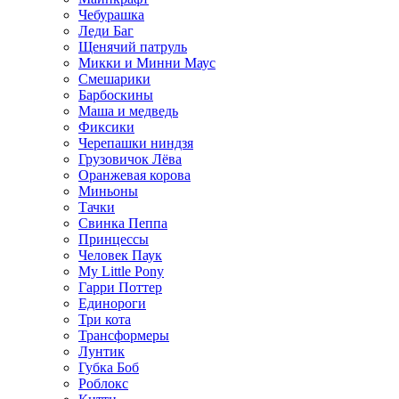
Чебурашка
Леди Баг
Щенячий патруль
Микки и Минни Маус
Смешарики
Барбоскины
Маша и медведь
Фиксики
Черепашки ниндзя
Грузовичок Лёва
Оранжевая корова
Миньоны
Тачки
Свинка Пеппа
Принцессы
Человек Паук
My Little Pony
Гарри Поттер
Единороги
Три кота
Трансформеры
Лунтик
Губка Боб
Роблокс