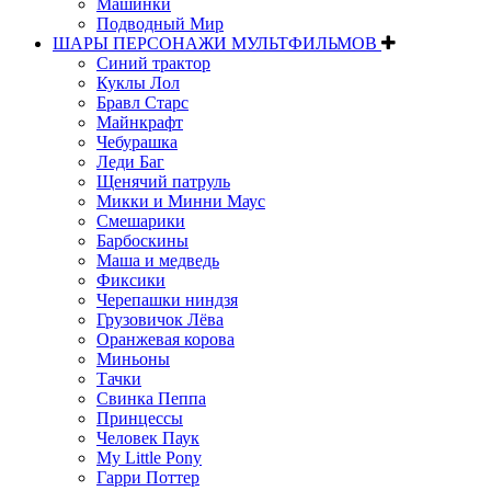
Машинки
Подводный Мир
ШАРЫ ПЕРСОНАЖИ МУЛЬТФИЛЬМОВ
Синий трактор
Куклы Лол
Бравл Старс
Майнкрафт
Чебурашка
Леди Баг
Щенячий патруль
Микки и Минни Маус
Смешарики
Барбоскины
Маша и медведь
Фиксики
Черепашки ниндзя
Грузовичок Лёва
Оранжевая корова
Миньоны
Тачки
Свинка Пеппа
Принцессы
Человек Паук
My Little Pony
Гарри Поттер