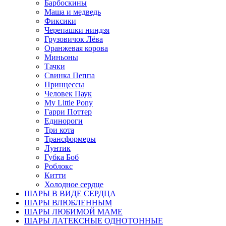
Барбоскины
Маша и медведь
Фиксики
Черепашки ниндзя
Грузовичок Лёва
Оранжевая корова
Миньоны
Тачки
Свинка Пеппа
Принцессы
Человек Паук
My Little Pony
Гарри Поттер
Единороги
Три кота
Трансформеры
Лунтик
Губка Боб
Роблокс
Китти
Холодное сердце
ШАРЫ В ВИДЕ СЕРДЦА
ШАРЫ ВЛЮБЛЕННЫМ
ШАРЫ ЛЮБИМОЙ МАМЕ
ШАРЫ ЛАТЕКСНЫЕ ОДНОТОННЫЕ