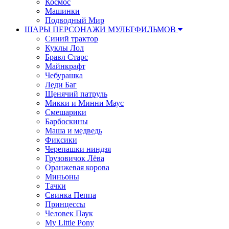
Космос
Машинки
Подводный Мир
ШАРЫ ПЕРСОНАЖИ МУЛЬТФИЛЬМОВ
Синий трактор
Куклы Лол
Бравл Старс
Майнкрафт
Чебурашка
Леди Баг
Щенячий патруль
Микки и Минни Маус
Смешарики
Барбоскины
Маша и медведь
Фиксики
Черепашки ниндзя
Грузовичок Лёва
Оранжевая корова
Миньоны
Тачки
Свинка Пеппа
Принцессы
Человек Паук
My Little Pony