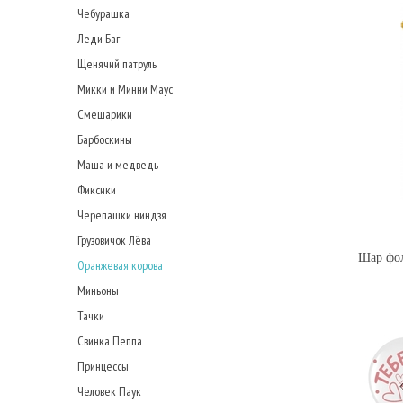
Чебурашка
Леди Баг
Щенячий патруль
Микки и Минни Маус
Смешарики
Барбоскины
Маша и медведь
Фиксики
Черепашки ниндзя
Грузовичок Лёва
Шар фол
Оранжевая корова
Миньоны
Тачки
Свинка Пеппа
Принцессы
Человек Паук