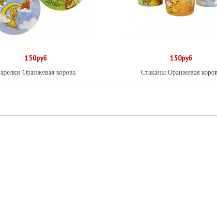
150руб
150руб
В корзину
В корзину
арелки Оранжевая корова
Стаканы Оранжевая коро