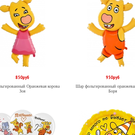
850руб
950руб
В корзину
В корзину
ьгированный Оранжевая корова
Шар фольгированный оранжевая
Зоя
Боря