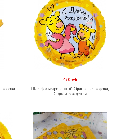
420руб
В корзину
 корова
Шар фольгированный Оранжевая корова,
С днём рождения