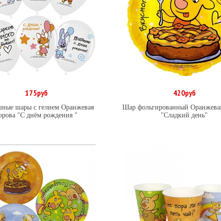
175руб
420руб
В корзину
В корзину
ные шары с гелием Оранжевая
Шар фольгированный Оранжевая
орова "С днём рождения "
"Сладкий день"