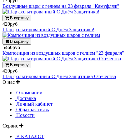
175руб
Воздушные шары с гелием на 23 февраля "Камуфляж"
В корзину
420руб
Шар фольгированный С Днём Защитника!
В корзину
5460руб
Композиция из воздушных шаров с гелием "23 февраля"
В корзину
420руб
Шар фольгированный С Днём Защитника Отечества
О нас
О компании
Доставка
Личный кабинет
Обратная связь
Новости
Сервис
В КАТАЛОГ