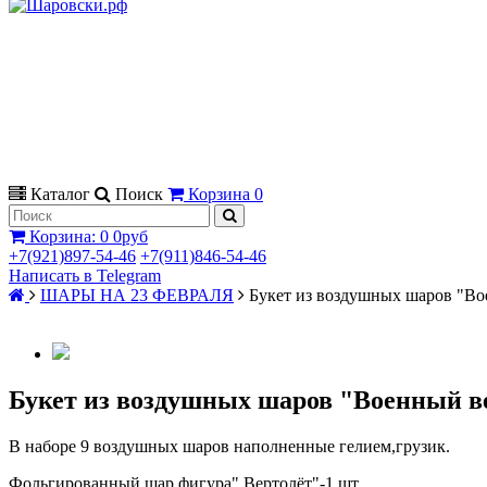
Каталог
Поиск
Корзина
0
Корзина
:
0
0руб
+7(921)897-54-46
+7(911)846-54-46
Написать в Telegram
ШАРЫ НА 23 ФЕВРАЛЯ
Букет из воздушных шаров "Во
Букет из воздушных шаров "Военный в
В наборе 9 воздушных шаров наполненные гелием,грузик.
Фольгированный шар фигура" Вертолёт"-1 шт.