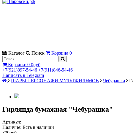
Каталог
Поиск
Корзина
0
Корзина
:
0
0руб
+7(921)897-54-46
+7(911)846-54-46
Написать в Telegram
ШАРЫ ПЕРСОНАЖИ МУЛЬТФИЛЬМОВ
Чебурашка
Г
Гирлянда бумажная "Чебурашка"
Артикул:
Наличие:
Есть в наличии
300руб