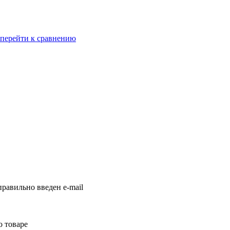
перейти к сравнению
равильно введен e-mail
о товаре