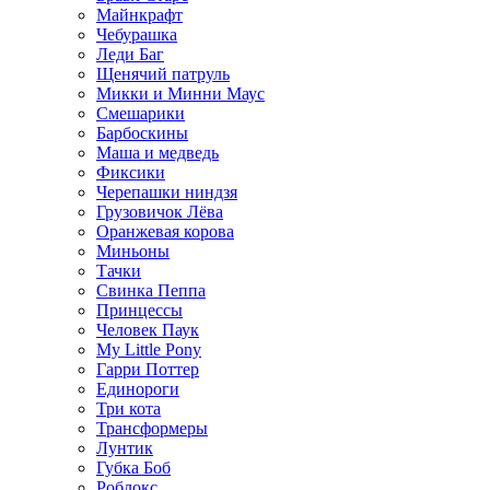
Майнкрафт
Чебурашка
Леди Баг
Щенячий патруль
Микки и Минни Маус
Смешарики
Барбоскины
Маша и медведь
Фиксики
Черепашки ниндзя
Грузовичок Лёва
Оранжевая корова
Миньоны
Тачки
Свинка Пеппа
Принцессы
Человек Паук
My Little Pony
Гарри Поттер
Единороги
Три кота
Трансформеры
Лунтик
Губка Боб
Роблокс