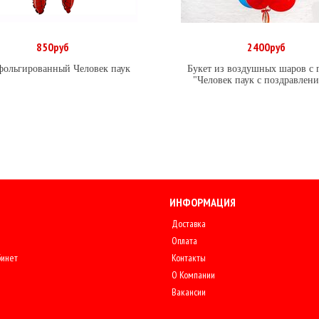
850руб
2400руб
В корзину
В корзину
фольгированный Человек паук
Букет из воздушных шаров с 
"Человек паук с поздравлен
ИНФОРМАЦИЯ
Доставка
Оплата
бинет
Контакты
О Компании
Вакансии