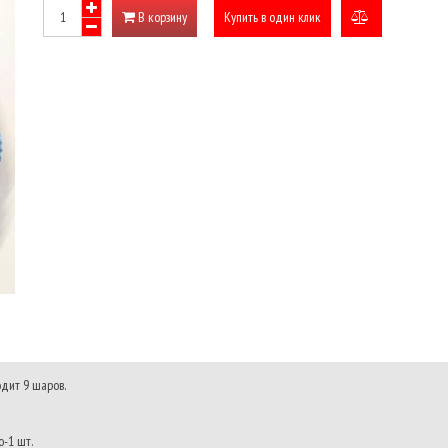
В корзину
Купить в один клик
добавить
к
сравнению
дит 9 шаров.
-1 шт.