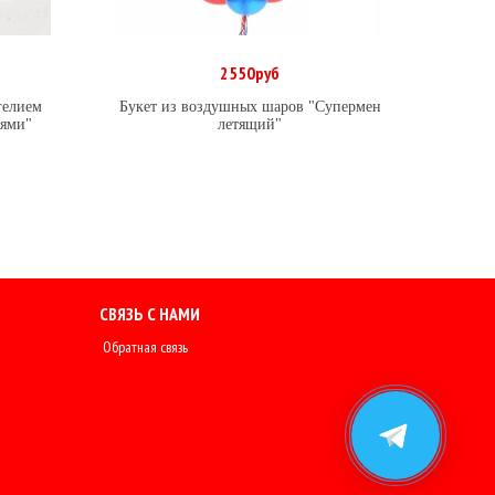
2550руб
В корзину
гелием
Букет из воздушных шаров "Супермен
иями"
летящий"
СВЯЗЬ С НАМИ
Обратная связь