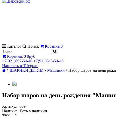
Каталог
Поиск
Корзина
0
Корзина
:
0
0руб
+7(921)897-54-46
+7(911)846-54-46
Написать в Telegram
ШАРИКИ ДЕТЯМ
Машинки
Набор шаров на день рож
Набор шаров на день рождения "Маши
Артикул:
669
Наличие:
Есть в наличии
3800руб