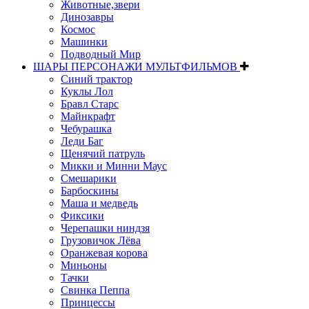
Животные,звери
Динозавры
Космос
Машинки
Подводный Мир
ШАРЫ ПЕРСОНАЖИ МУЛЬТФИЛЬМОВ
Синий трактор
Куклы Лол
Бравл Старс
Майнкрафт
Чебурашка
Леди Баг
Щенячий патруль
Микки и Минни Маус
Смешарики
Барбоскины
Маша и медведь
Фиксики
Черепашки ниндзя
Грузовичок Лёва
Оранжевая корова
Миньоны
Тачки
Свинка Пеппа
Принцессы