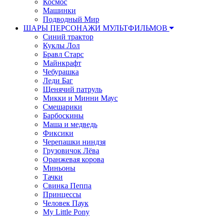
Космос
Машинки
Подводный Мир
ШАРЫ ПЕРСОНАЖИ МУЛЬТФИЛЬМОВ
Синий трактор
Куклы Лол
Бравл Старс
Майнкрафт
Чебурашка
Леди Баг
Щенячий патруль
Микки и Минни Маус
Смешарики
Барбоскины
Маша и медведь
Фиксики
Черепашки ниндзя
Грузовичок Лёва
Оранжевая корова
Миньоны
Тачки
Свинка Пеппа
Принцессы
Человек Паук
My Little Pony