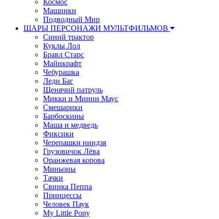
Космос
Машинки
Подводный Мир
ШАРЫ ПЕРСОНАЖИ МУЛЬТФИЛЬМОВ
Синий трактор
Куклы Лол
Бравл Старс
Майнкрафт
Чебурашка
Леди Баг
Щенячий патруль
Микки и Минни Маус
Смешарики
Барбоскины
Маша и медведь
Фиксики
Черепашки ниндзя
Грузовичок Лёва
Оранжевая корова
Миньоны
Тачки
Свинка Пеппа
Принцессы
Человек Паук
My Little Pony