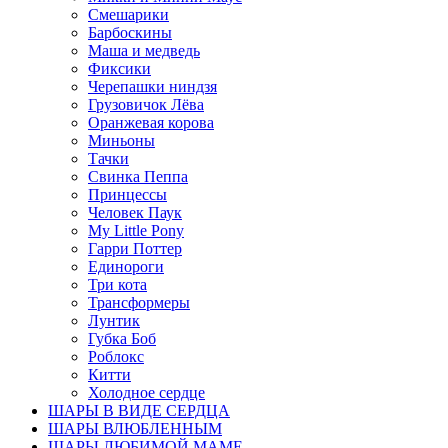
Смешарики
Барбоскины
Маша и медведь
Фиксики
Черепашки ниндзя
Грузовичок Лёва
Оранжевая корова
Миньоны
Тачки
Свинка Пеппа
Принцессы
Человек Паук
My Little Pony
Гарри Поттер
Единороги
Три кота
Трансформеры
Лунтик
Губка Боб
Роблокс
Китти
Холодное сердце
ШАРЫ В ВИДЕ СЕРДЦА
ШАРЫ ВЛЮБЛЕННЫМ
ШАРЫ ЛЮБИМОЙ МАМЕ