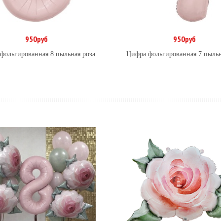
950руб
950руб
В корзину
В корзину
фольгированная 8 пыльная роза
Цифра фольгированная 7 пыльн