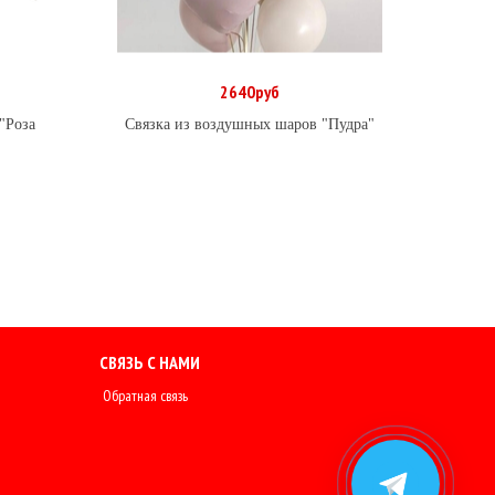
2640руб
В корзину
"Роза
Связка из воздушных шаров "Пудра"
Шар 
СВЯЗЬ С НАМИ
Обратная связь