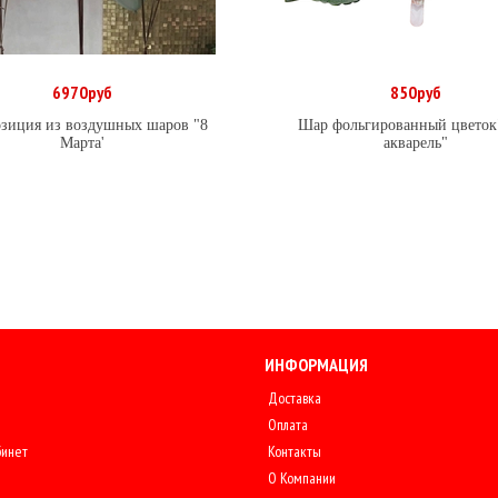
6970руб
850руб
В корзину
В корзину
зиция из воздушных шаров "8
Шар фольгированный цветок
Марта'
акварель"
ИНФОРМАЦИЯ
Доставка
Оплата
бинет
Контакты
О Компании