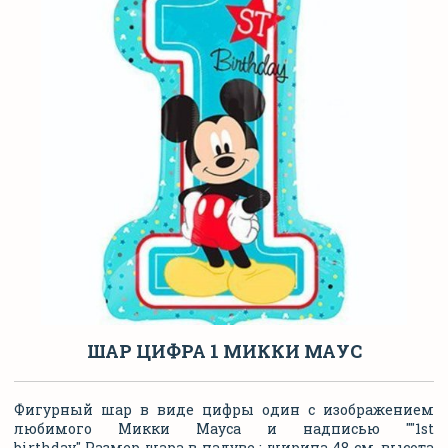
ШАР ЦИФРА 1 МИККИ МАУС
Фигурный шар в виде цифры один с изображением
любимого Микки Мауса и надписью ""1st
birthday" Размер шара в надуве : ширина 48 см, высота