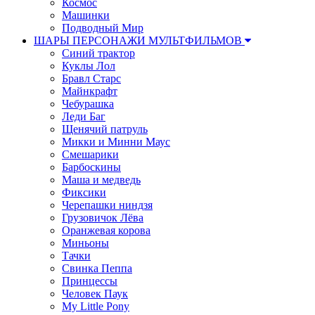
Космос
Машинки
Подводный Мир
ШАРЫ ПЕРСОНАЖИ МУЛЬТФИЛЬМОВ
Синий трактор
Куклы Лол
Бравл Старс
Майнкрафт
Чебурашка
Леди Баг
Щенячий патруль
Микки и Минни Маус
Смешарики
Барбоскины
Маша и медведь
Фиксики
Черепашки ниндзя
Грузовичок Лёва
Оранжевая корова
Миньоны
Тачки
Свинка Пеппа
Принцессы
Человек Паук
My Little Pony