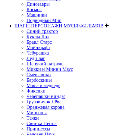
Динозавры
Космос
Машинки
Подводный Мир
ШАРЫ ПЕРСОНАЖИ МУЛЬТФИЛЬМОВ
Синий трактор
Куклы Лол
Бравл Старс
Майнкрафт
Чебурашка
Леди Баг
Щенячий патруль
Микки и Минни Маус
Смешарики
Барбоскины
Маша и медведь
Фиксики
Черепашки ниндзя
Грузовичок Лёва
Оранжевая корова
Миньоны
Тачки
Свинка Пеппа
Принцессы
Человек Паук