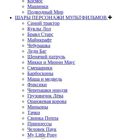
Космос
Машинки
Подводный Мир
ШАРЫ ПЕРСОНАЖИ МУЛЬТФИЛЬМОВ
Синий трактор
Куклы Лол
Бравл Старс
Майнкрафт
Чебурашка
Леди Баг
Щенячий патруль
Микки и Минни Маус
Смешарики
Барбоскины
Маша и медведь
Фиксики
Черепашки ниндзя
Грузовичок Лёва
Оранжевая корова
Миньоны
Тачки
Свинка Пеппа
Принцессы
Человек Паук
My Little Pony