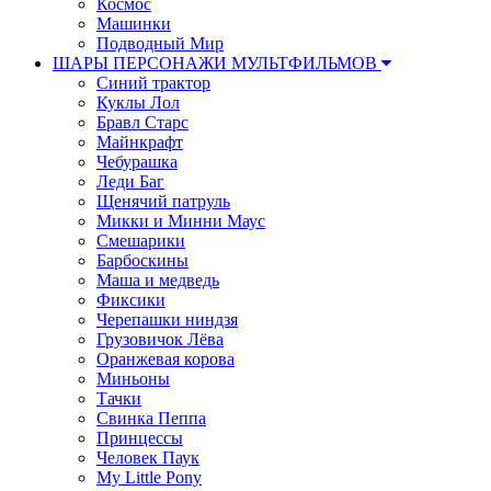
Космос
Машинки
Подводный Мир
ШАРЫ ПЕРСОНАЖИ МУЛЬТФИЛЬМОВ
Синий трактор
Куклы Лол
Бравл Старс
Майнкрафт
Чебурашка
Леди Баг
Щенячий патруль
Микки и Минни Маус
Смешарики
Барбоскины
Маша и медведь
Фиксики
Черепашки ниндзя
Грузовичок Лёва
Оранжевая корова
Миньоны
Тачки
Свинка Пеппа
Принцессы
Человек Паук
My Little Pony