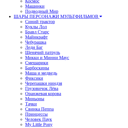
Космос
Машинки
Подводный Мир
ШАРЫ ПЕРСОНАЖИ МУЛЬТФИЛЬМОВ
Синий трактор
Куклы Лол
Бравл Старс
Майнкрафт
Чебурашка
Леди Баг
Щенячий патруль
Микки и Минни Маус
Смешарики
Барбоскины
Маша и медведь
Фиксики
Черепашки ниндзя
Грузовичок Лёва
Оранжевая корова
Миньоны
Тачки
Свинка Пеппа
Принцессы
Человек Паук
My Little Pony