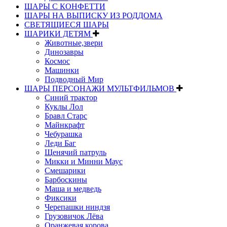
ШАРЫ С КОНФЕТТИ
ШАРЫ НА ВЫПИСКУ ИЗ РОДДОМА
СВЕТЯЩИЕСЯ ШАРЫ
ШАРИКИ ДЕТЯМ
Животные,звери
Динозавры
Космос
Машинки
Подводный Мир
ШАРЫ ПЕРСОНАЖИ МУЛЬТФИЛЬМОВ
Синий трактор
Куклы Лол
Бравл Старс
Майнкрафт
Чебурашка
Леди Баг
Щенячий патруль
Микки и Минни Маус
Смешарики
Барбоскины
Маша и медведь
Фиксики
Черепашки ниндзя
Грузовичок Лёва
Оранжевая корова