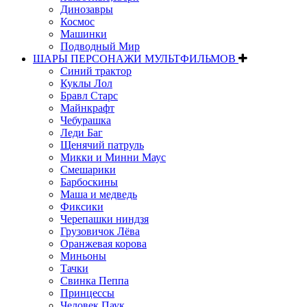
Динозавры
Космос
Машинки
Подводный Мир
ШАРЫ ПЕРСОНАЖИ МУЛЬТФИЛЬМОВ
Синий трактор
Куклы Лол
Бравл Старс
Майнкрафт
Чебурашка
Леди Баг
Щенячий патруль
Микки и Минни Маус
Смешарики
Барбоскины
Маша и медведь
Фиксики
Черепашки ниндзя
Грузовичок Лёва
Оранжевая корова
Миньоны
Тачки
Свинка Пеппа
Принцессы
Человек Паук