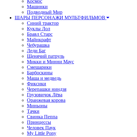
Космос
Машинки
Подводный Мир
ШАРЫ ПЕРСОНАЖИ МУЛЬТФИЛЬМОВ
Синий трактор
Куклы Лол
Бравл Старс
Майнкрафт
Чебурашка
Леди Баг
Щенячий патруль
Микки и Минни Маус
Смешарики
Барбоскины
Маша и медведь
Фиксики
Черепашки ниндзя
Грузовичок Лёва
Оранжевая корова
Миньоны
Тачки
Свинка Пеппа
Принцессы
Человек Паук
My Little Pony