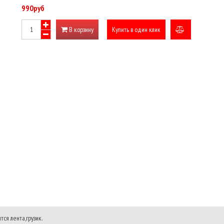
990руб
В корзину
Купить в один клик
добавить
к
сравнению
ся лента,грузик.