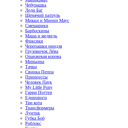
Чебурашка
Леди Баг
Щенячий патруль
Микки и Минни Маус
Смешарики
Барбоскины
Маша и медведь
Фиксики
Черепашки ниндзя
Грузовичок Лёва
Оранжевая корова
Миньоны
Тачки
Свинка Пеппа
Принцессы
Человек Паук
My Little Pony
Гарри Поттер
Единороги
Три кота
Трансформеры
Лунтик
Губка Боб
Роблокс