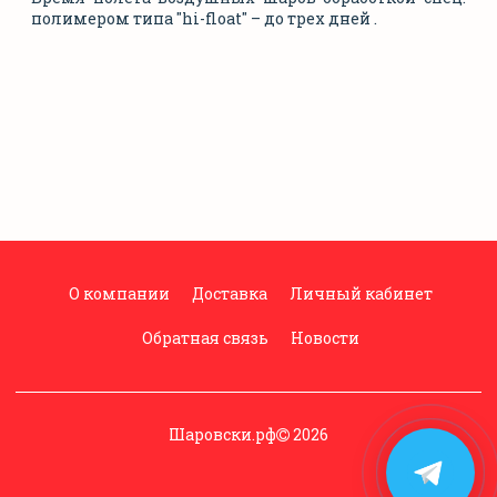
полимером типа "hi-float" – до трех дней .
О компании
Доставка
Личный кабинет
Обратная связь
Новости
Шаровски.рф
2026