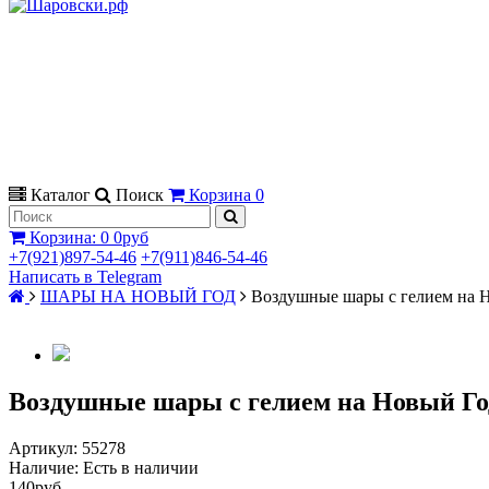
Каталог
Поиск
Корзина
0
Корзина
:
0
0руб
+7(921)897-54-46
+7(911)846-54-46
Написать в Telegram
ШАРЫ НА НОВЫЙ ГОД
Воздушные шары с гелием на 
Воздушные шары с гелием на Новый Го
Артикул:
55278
Наличие:
Есть в наличии
140руб