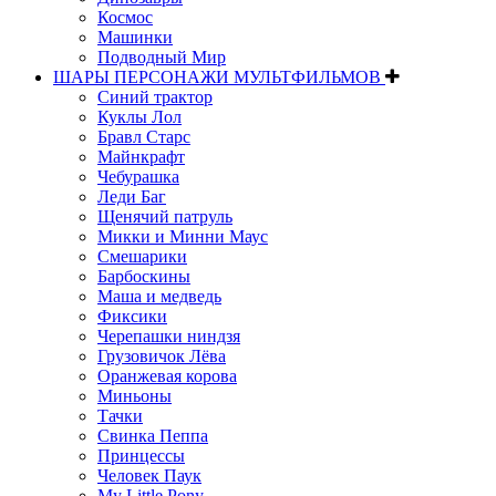
Космос
Машинки
Подводный Мир
ШАРЫ ПЕРСОНАЖИ МУЛЬТФИЛЬМОВ
Синий трактор
Куклы Лол
Бравл Старс
Майнкрафт
Чебурашка
Леди Баг
Щенячий патруль
Микки и Минни Маус
Смешарики
Барбоскины
Маша и медведь
Фиксики
Черепашки ниндзя
Грузовичок Лёва
Оранжевая корова
Миньоны
Тачки
Свинка Пеппа
Принцессы
Человек Паук
My Little Pony