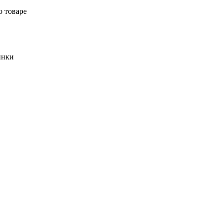
о товаре
инки