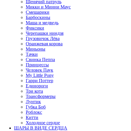
Щенячий патруль
Микки и Минни Маус
Смешарики
Барбоскины
Маша и медведь
Фиксики
Черепашки ниндзя
Грузовичок Лёва
Оранжевая корова
Миньоны
Тачки
Свинка Пеппа
Принцессы
Человек Паук
My Little Pony
Гарри Поттер
Единороги
Три кота
Трансформеры
Лунтик
Губка Боб
Роблокс
Китти
Холодное сердце
ШАРЫ В ВИДЕ СЕРДЦА