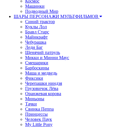
Космос
Машинки
Подводный Мир
ШАРЫ ПЕРСОНАЖИ МУЛЬТФИЛЬМОВ
Синий трактор
Куклы Лол
Бравл Старс
Майнкрафт
Чебурашка
Леди Баг
Щенячий патруль
Микки и Минни Маус
Смешарики
Барбоскины
Маша и медведь
Фиксики
Черепашки ниндзя
Грузовичок Лёва
Оранжевая корова
Миньоны
Тачки
Свинка Пеппа
Принцессы
Человек Паук
My Little Pony