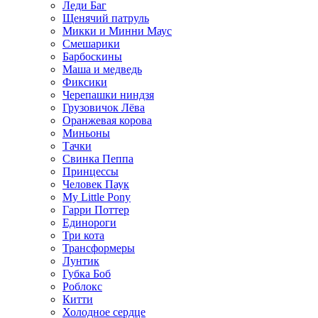
Леди Баг
Щенячий патруль
Микки и Минни Маус
Смешарики
Барбоскины
Маша и медведь
Фиксики
Черепашки ниндзя
Грузовичок Лёва
Оранжевая корова
Миньоны
Тачки
Свинка Пеппа
Принцессы
Человек Паук
My Little Pony
Гарри Поттер
Единороги
Три кота
Трансформеры
Лунтик
Губка Боб
Роблокс
Китти
Холодное сердце