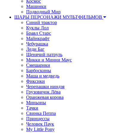
Космос
Машинки
Подводный Мир
ШАРЫ ПЕРСОНАЖИ МУЛЬТФИЛЬМОВ
Синий трактор
Куклы Лол
Бравл Старс
Майнкрафт
Чебурашка
Леди Баг
Щенячий патруль
Микки и Минни Маус
Смешарики
Барбоскины
Маша и медведь
Фиксики
Черепашки ниндзя
Грузовичок Лёва
Оранжевая корова
Миньоны
Тачки
Свинка Пеппа
Принцессы
Человек Паук
My Little Pony